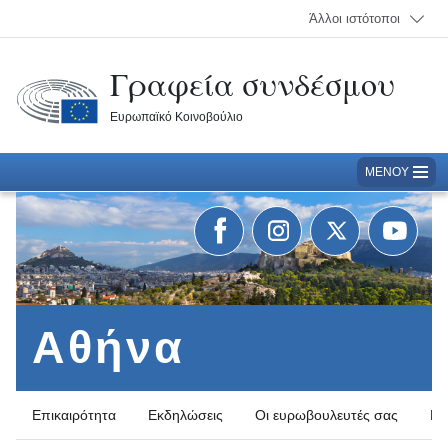
Άλλοι ιστότοποι
Γραφεία συνδέσμου
Ευρωπαϊκό Κοινοβούλιο
ΜΕΝΟΎ
Το Κοινοβούλιο στο Facebook
Το Κοινοβούλιο στο Instagram
Το Κοινοβούλιο στο T
Το Κοινοβού
Αθήνα
Επικαιρότητα
Εκδηλώσεις
Οι ευρωβουλευτές σας
Πο