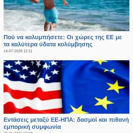
Πού να κολυμπήσετε: Οι χώρες της ΕΕ με
τα καλύτερα ύδατα κολύμβησης
14-07-2026 12:11
Open in a new window
Εντάσεις μεταξύ ΕΕ-ΗΠΑ: δασμοί και πιθανή
εμπορική συμφωνία